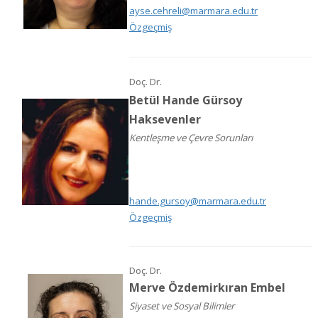
ayse.cehreli@marmara.edu.tr
Özgeçmiş
Doç. Dr.
Betül Hande Gürsoy
Haksevenler
Kentleşme ve Çevre Sorunları
hande.gursoy@marmara.edu.tr
Özgeçmiş
Doç. Dr.
Merve Özdemirkıran Embel
Siyaset ve Sosyal Bilimler