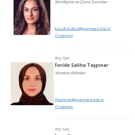
Kentleşme ve Çevre Sorunları
basak.bulbul@marmara.edu.tr
Özgeçmiş
Arş. Gör.
Feride Saliha Taşpınar
Yönetim Bilimleri
ftaspinar@marmara.edu.tr
Özgeçmiş
Arş. Gör.