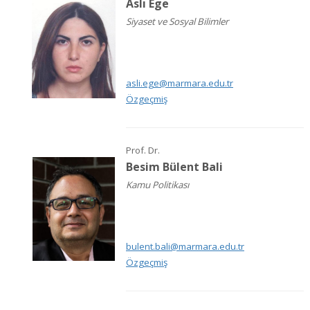
Aslı Ege
Siyaset ve Sosyal Bilimler
asli.ege@marmara.edu.tr
Özgeçmiş
Prof. Dr.
Besim Bülent Bali
Kamu Politikası
bulent.bali@marmara.edu.tr
Özgeçmiş