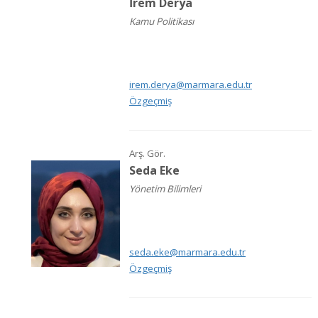
İrem Derya
Kamu Politikası
irem.derya@marmara.edu.tr
Özgeçmiş
Arş. Gör.
Seda Eke
Yönetim Bilimleri
seda.eke@marmara.edu.tr
Özgeçmiş