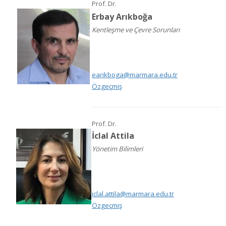
Prof. Dr.
Erbay Arıkboğa
Kentleşme ve Çevre Sorunları
earikboga@marmara.edu.tr
Özgeçmiş
Prof. Dr.
İclal Attila
Yönetim Bilimleri
iclal.attila@marmara.edu.tr
Özgeçmiş