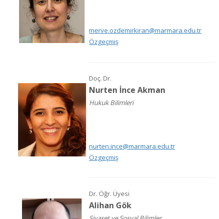
merve.ozdemirkiran@marmara.edu.tr
Özgeçmiş
Doç. Dr.
Nurten İnce Akman
Hukuk Bilimleri
nurten.ince@marmara.edu.tr
Özgeçmiş
Dr. Öğr. Üyesi
Alihan Gök
Siyaset ve Sosyal Bilimler