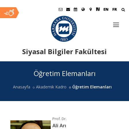
EN
FR
Siyasal Bilgiler Fakültesi
Ana
Öğretim Elemanları
İçerik
Anasayfa
Akademik Kadro
Öğretim Elemanları
Prof. Dr.
Ali Arı