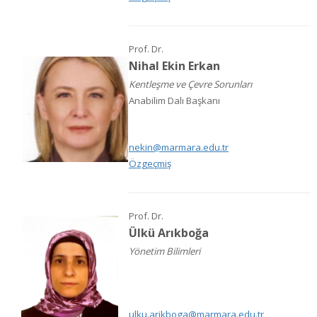
Prof. Dr.
Nihal Ekin Erkan
Kentleşme ve Çevre Sorunları
Anabilim Dalı Başkanı
nekin@marmara.edu.tr
Özgeçmiş
Prof. Dr.
Ülkü Arıkboğa
Yönetim Bilimleri
ulku.arikboga@marmara.edu.tr