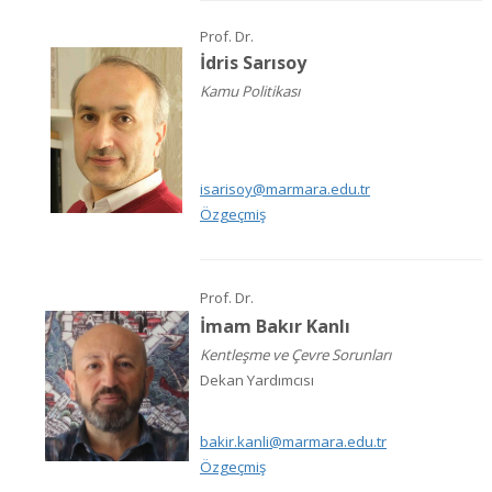
Prof. Dr.
İdris Sarısoy
Kamu Politikası
isarisoy@marmara.edu.tr
Özgeçmiş
Prof. Dr.
İmam Bakır Kanlı
Kentleşme ve Çevre Sorunları
Dekan Yardımcısı
bakir.kanli@marmara.edu.tr
Özgeçmiş