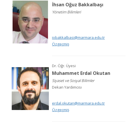
İhsan Oğuz Bakkalbaşı
Yönetim Bilimleri
iobakkalbasi@marmara.edu.tr
Özgeçmiş
Dr. Öğr. Üyesi
Muhammet Erdal Okutan
Siyaset ve Sosyal Bilimler
Dekan Yardımcısı
erdal.okutan@marmara.edu.tr
Özgeçmiş